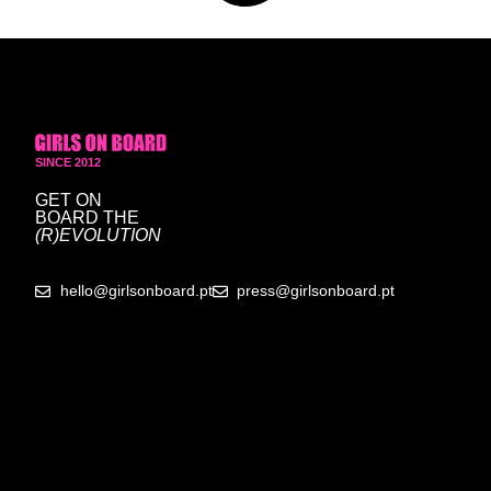
SINCE 2012
GET ON
BOARD
THE
(R)EVOLUTION
hello@girlsonboard.pt
press@girlsonboard.pt