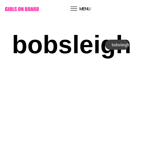
conteúdo
bobsleigh
bobsleigh
Desporto
|
Olimpíadas de Inverno
ALPES EM EBULIÇÃO: TUDO O
QUE PRECISAS DE SABER
SOBRE OS JOGOS OLÍMPICOS
DE INVERNO 2026