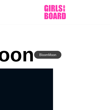
oon
BloomMoon