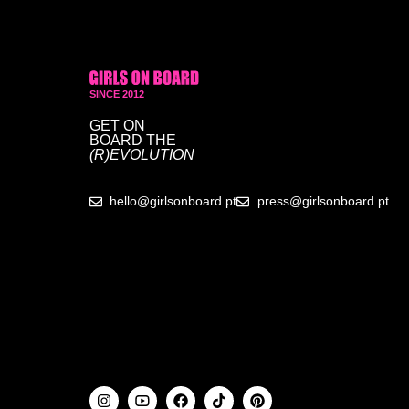
SINCE 2012
GET ON
BOARD
THE
(R)EVOLUTION
hello@girlsonboard.pt
press@girlsonboard.pt