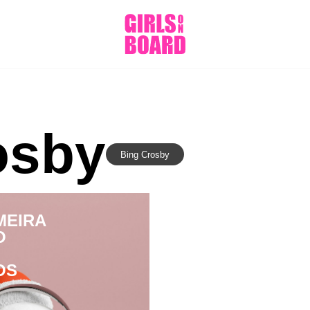
osby
Bing Crosby
MEIRA
O
OS