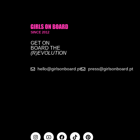
SINCE 2012
GET ON
BOARD
THE
(R)EVOLUTION
hello@girlsonboard.pt
press@girlsonboard.pt