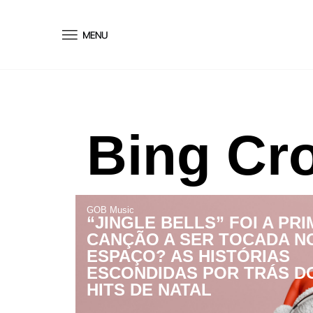
conteúdo
Bing Cr
GOB Music
“JINGLE BELLS” FOI A PRI
CANÇÃO A SER TOCADA N
ESPAÇO? AS HISTÓRIAS
ESCONDIDAS POR TRÁS D
HITS DE NATAL