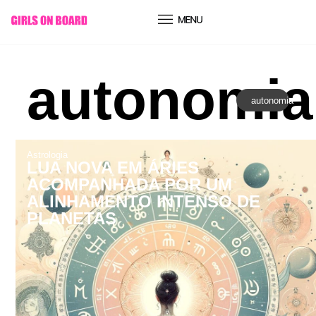
conteúdo
autonomia
autonomia
Astrologia
LUA NOVA EM ÁRIES
ACOMPANHADA POR UM
ALINHAMENTO INTENSO DE
PLANETAS