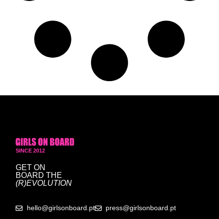
SINCE 2012
GET ON
BOARD
THE
(R)EVOLUTION
hello@girlsonboard.pt
press@girlsonboard.pt