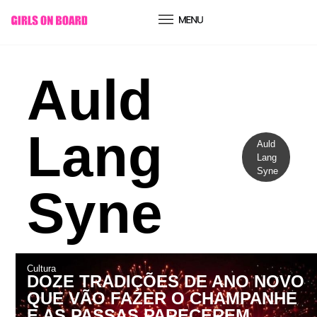
conteúdo
Auld
Lang
Auld
Lang
Syne
Syne
Cultura
DOZE TRADIÇÕES DE ANO NOVO
QUE VÃO FAZER O CHAMPANHE
E AS PASSAS PARECEREM