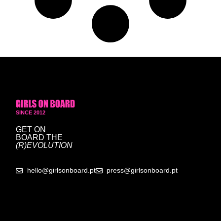
SINCE 2012
GET ON
BOARD
THE
(R)EVOLUTION
hello@girlsonboard.pt
press@girlsonboard.pt