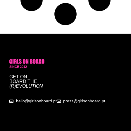
SINCE 2012
GET ON
BOARD
THE
(R)EVOLUTION
hello@girlsonboard.pt
press@girlsonboard.pt