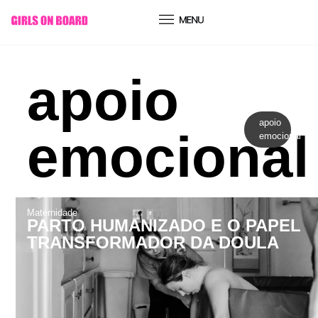
conteúdo
apoio
apoio
emocional
emocional
Maternidade
PARTO HUMANIZADO E O PAPEL
TRANSFORMADOR DA DOULA