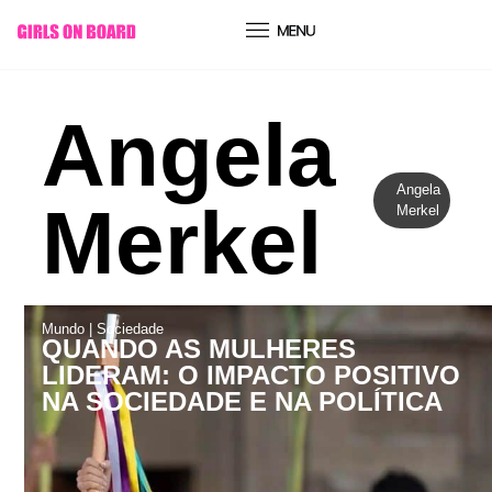
conteúdo
Angela
Angela
Merkel
Merkel
Mundo
|
Sociedade
QUANDO AS MULHERES
LIDERAM: O IMPACTO POSITIVO
NA SOCIEDADE E NA POLÍTICA