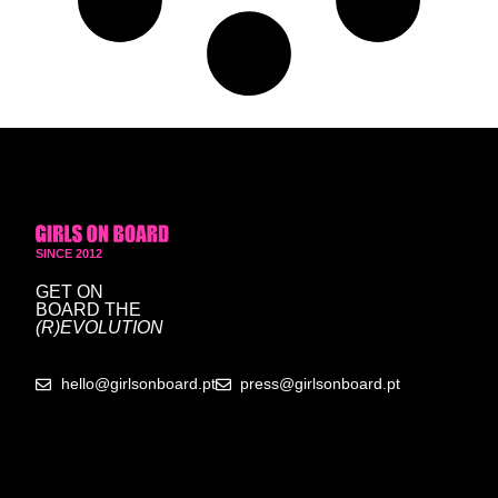
SINCE 2012
GET ON
BOARD
THE
(R)EVOLUTION
hello@girlsonboard.pt
press@girlsonboard.pt