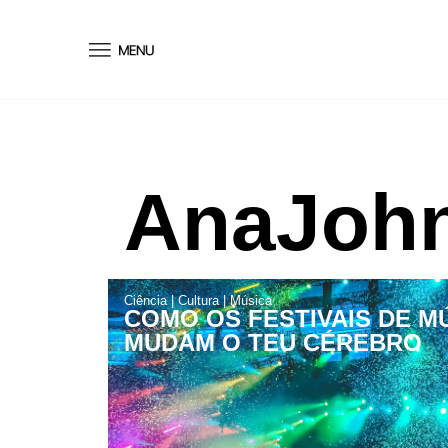
conteúdo
AnaJoh
Ciência
|
Cultura
|
Música
COMO OS FESTIVAIS DE M
MUDAM O TEU CÉREBRO