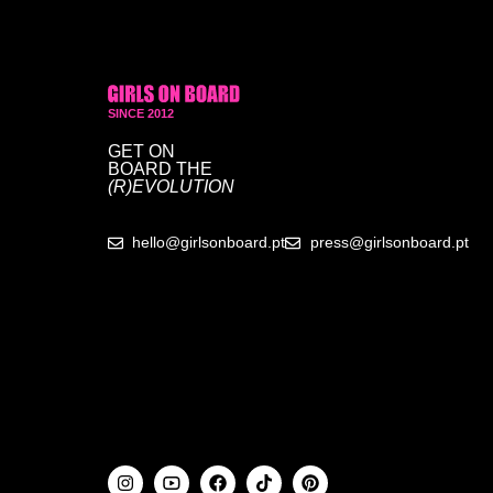
SINCE 2012
GET ON
BOARD
THE
(R)EVOLUTION
hello@girlsonboard.pt
press@girlsonboard.pt