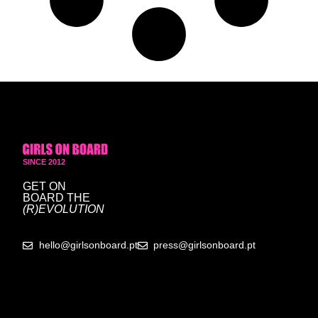
SINCE 2012
GET ON
BOARD
THE
(R)EVOLUTION
hello@girlsonboard.pt
press@girlsonboard.pt