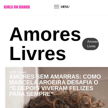
conteúdo
Amores
Amores
Livres
Livres
GOB Queen
AMORES SEM AMARRAS: COMO
MARCELA AROEIRA DESAFIA O
“E DEPOIS VIVERAM FELIZES
PARA SEMPRE”