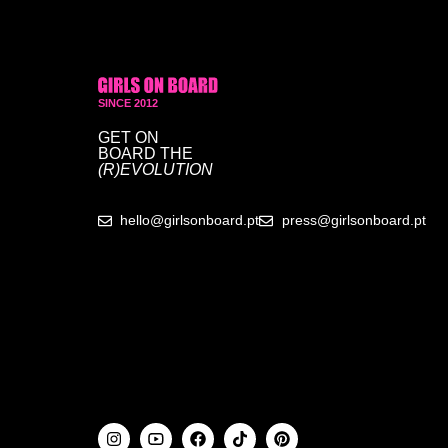
SINCE 2012
GET ON
BOARD
THE
(R)EVOLUTION
hello@girlsonboard.pt
press@girlsonboard.pt