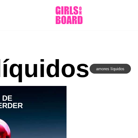
líquidos
amores líquidos
 DE
ERDER