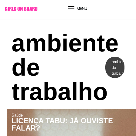
conteúdo
ambiente
de
ambiente
de
trabalho
trabalho
Saúde
LICENÇA TABU: JÁ OUVISTE
FALAR?