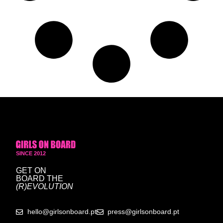
SINCE 2012
GET ON
BOARD
THE
(R)EVOLUTION
hello@girlsonboard.pt
press@girlsonboard.pt