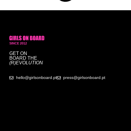
SINCE 2012
GET ON
BOARD
THE
(R)EVOLUTION
hello@girlsonboard.pt
press@girlsonboard.pt