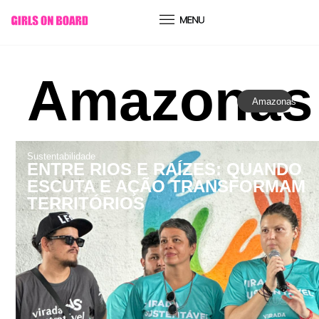
conteúdo
Amazonas
Amazonas
Sustentabilidade
ENTRE RIOS E RAÍZES: QUANDO
ESCUTA E AÇÃO TRANSFORMAM
TERRITÓRIOS