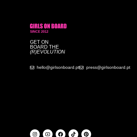
SINCE 2012
GET ON
BOARD
THE
(R)EVOLUTION
hello@girlsonboard.pt
press@girlsonboard.pt