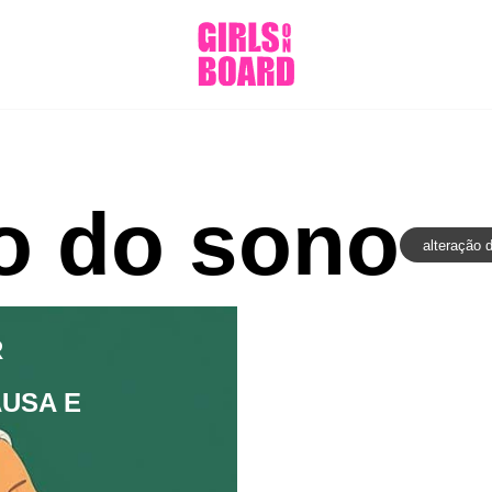
o do sono
alteração 
R
USA E