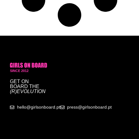
SINCE 2012
GET ON
BOARD
THE
(R)EVOLUTION
hello@girlsonboard.pt
press@girlsonboard.pt