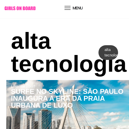
conteúdo
alta
alta
tecnologia
tecnologia
Lifestyle
|
Surf
SURFE NO SKYLINE: SÃO PAULO
INAUGURA A ERA DA PRAIA
URBANA DE LUXO