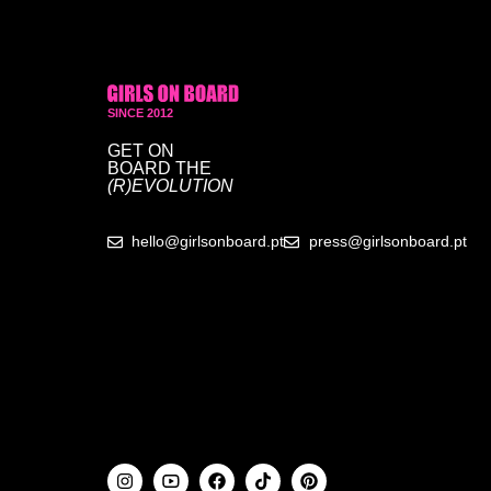
SINCE 2012
GET ON
BOARD
THE
(R)EVOLUTION
hello@girlsonboard.pt
press@girlsonboard.pt