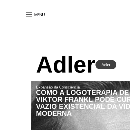
conteúdo
Adler
Adler
Expansão da Consciência
COMO A LOGOTERAPIA DE
VIKTOR FRANKL PODE CU
VAZIO EXISTENCIAL DA VI
MODERNA