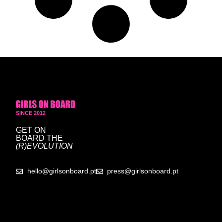
SINCE 2012
GET ON
BOARD
THE
(R)EVOLUTION
hello@girlsonboard.pt
press@girlsonboard.pt