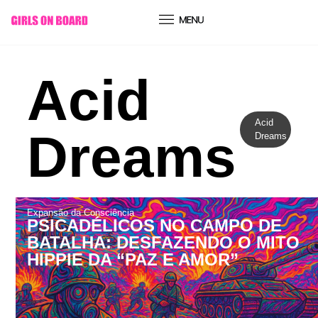
conteúdo
Acid
Acid
Dreams
Dreams
Expansão da Consciência
PSICADÉLICOS NO CAMPO DE
BATALHA: DESFAZENDO O MITO
HIPPIE DA “PAZ E AMOR”