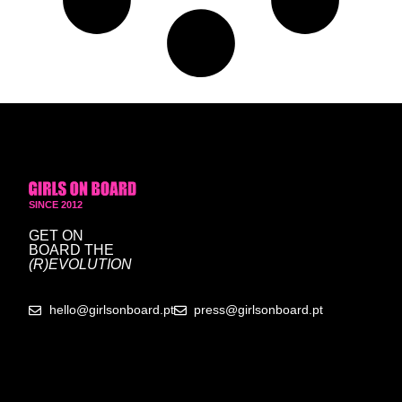
SINCE 2012
GET ON
BOARD
THE
(R)EVOLUTION
hello@girlsonboard.pt
press@girlsonboard.pt