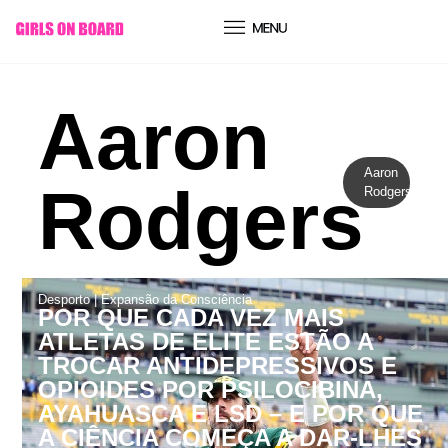
conteúdo
Aaron
Aaron
Rodgers
Rodgers
Desporto
|
Expansão da Consciência
POR QUE CADA VEZ MAIS
ATLETAS DE ELITE ESTÃO A
TROCAR ANTIDEPRESSIVOS E
OPIOIDES POR PSILOCIBINA,
AYAHUASCA E LSD – E POR QUE
A CIÊNCIA COMEÇA A DAR-LHES