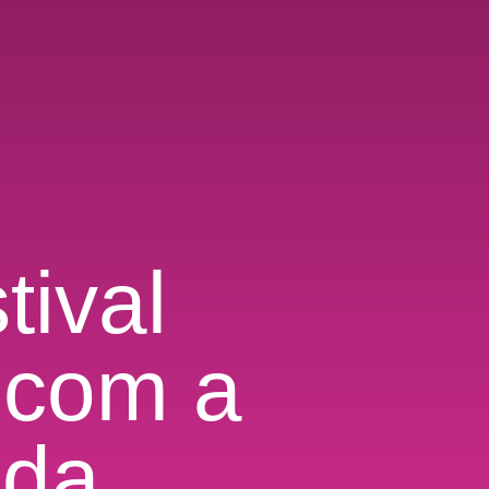
ival
 com a
 da