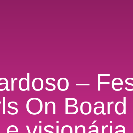
rdoso – Fest
irls On Board
e visionária