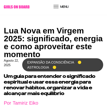
conteúdo
Lua Nova em Virgem
2025: significado, energia
e como aproveitar este
momento
Agosto 22,
EXPANSÃO DA CONSCIÊNCIA
2025
ASTROLOGIA
Um guia para entender o significado
espiritual e usar essa energia para
renovar hábitos, organizar a vida e
alcançar mais equilíbrio
Por Tamiriz Eiko