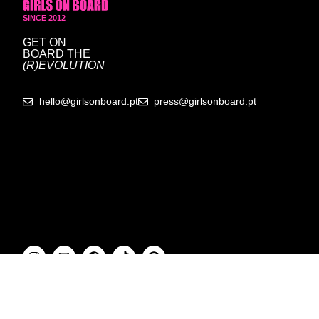
SINCE 2012
GET ON
BOARD
THE
(R)EVOLUTION
hello@girlsonboard.pt
press@girlsonboard.pt