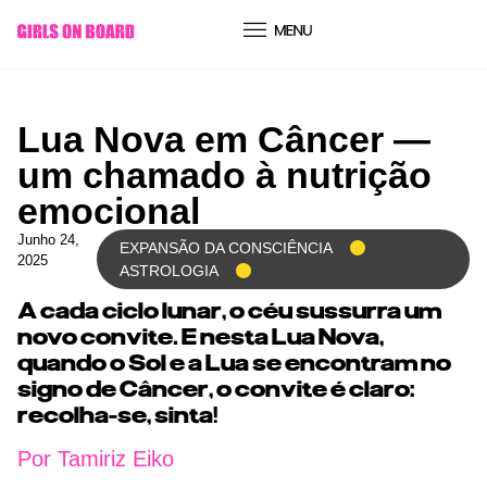
conteúdo
Lua Nova em Câncer —
um chamado à nutrição
emocional
Junho 24,
EXPANSÃO DA CONSCIÊNCIA
2025
ASTROLOGIA
A cada ciclo lunar, o céu sussurra um
novo convite. E nesta Lua Nova,
quando o Sol e a Lua se encontram no
signo de Câncer, o convite é claro:
recolha-se, sinta!
Por Tamiriz Eiko