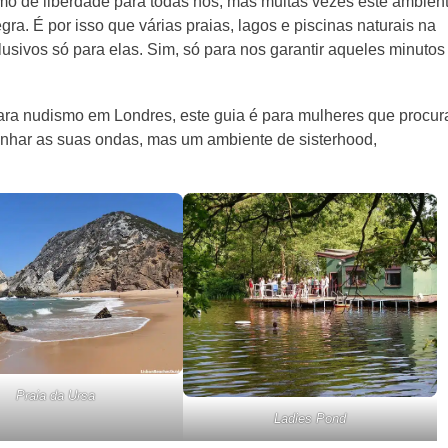
mo de liberdade para todas nós, mas muitas vezes este ambien
a. É por isso que várias praias, lagos e piscinas naturais na
lusivos só para elas. Sim, só para nos garantir aqueles minutos
ara nudismo em Londres, este guia é para mulheres que procu
nhar as suas ondas, mas um ambiente de sisterhood,
Praia da Ursa
Ladies Pond