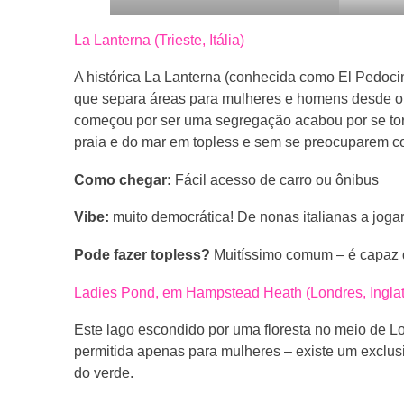
La Lanterna (Trieste, Itália)
A histórica La Lanterna (conhecida como El Pedocin 
que separa áreas para mulheres e homens desde o f
começou por ser uma segregação acabou por se tor
praia e do mar em topless e sem se preocuparem c
Como chegar:
Fácil acesso de carro ou ônibus
Vibe:
muito democrática! De nonas italianas a jogar
Pode fazer topless?
Muitíssimo comum – é capaz de
Ladies Pond, em Hampstead Heath (Londres, Inglat
Este lago escondido por uma floresta no meio de L
permitida apenas para mulheres – existe um exclu
do verde.