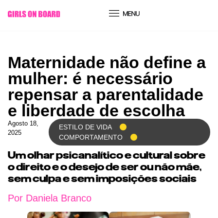
conteúdo
Maternidade não define a
mulher: é necessário
repensar a parentalidade
e liberdade de escolha
Agosto 18,
ESTILO DE VIDA
2025
COMPORTAMENTO
Um olhar psicanalítico e cultural sobre
o direito e o desejo de ser ou não mãe,
sem culpa e sem imposições sociais
Por Daniela Branco