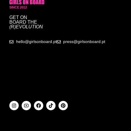
SINCE 2012
GET ON
BOARD
THE
(R)EVOLUTION
hello@girlsonboard.pt
press@girlsonboard.pt