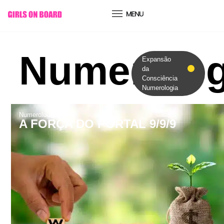
conteúdo
Numerolog
Expansão
da
Consciência
Numerologia
Numerologia
A FORÇA DO PORTAL 9/9/9